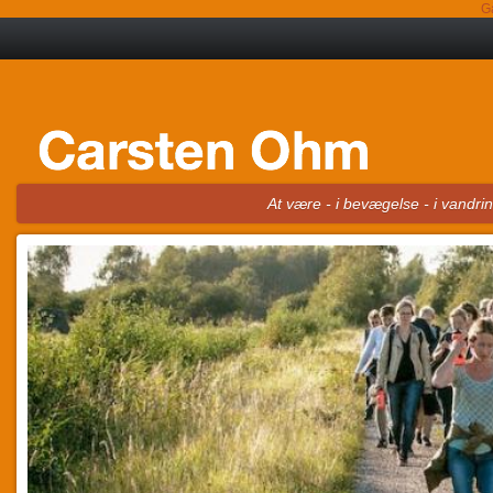
G
At være - i bevægelse - i vandr